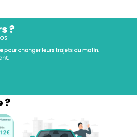
s ?
iOS.
ce
pour changer leurs trajets du matin.
ent.
 ?