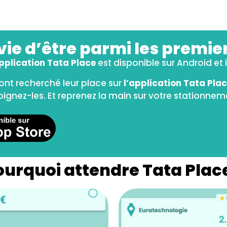
vie d’être parmi les premier
pplication Tata Place
est disponible sur Android et 
ont recherché leur place sur
l’application Tata Pla
oignez-les. Et reprenez la main sur votre stationnem
ourquoi attendre Tata Place