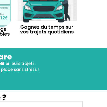
Gagnez du temps sur
ngs
vos trajets quotidiens
bles
are
ier leurs trajets.
place sans stress !
 ?