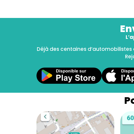
En
L’a
Déjà des centaines d’automobilistes 
Rej
P