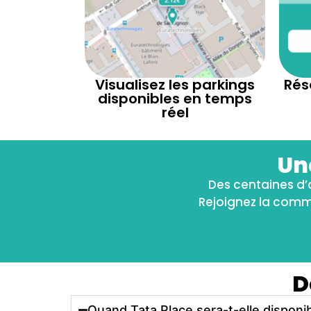
Visualisez les parkings
Rés
disponibles en temps
réel
Un
Des centaines d’a
Rejoignez la commu
D
Quand Tata Place sera-t-elle disponib