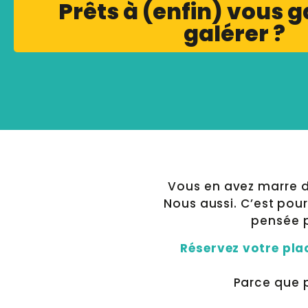
Prêts à (enfin) vous 
galérer ?
Vous en avez marre de
Nous aussi. C’est pou
pensée p
Réservez votre pla
Parce que p