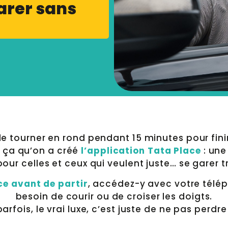
garer sans
 tourner en rond pendant 15 minutes pour finir
r ça qu’on a créé
l’application Tata Place
: une
our celles et ceux qui veulent juste… se garer tr
ce avant de partir
, accédez-y avec votre télép
besoin de courir ou de croiser les doigts.
arfois, le vrai luxe, c’est juste de ne pas perdr