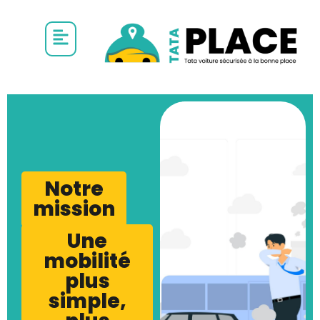
Notre
mission
Une
mobilité
plus
simple,