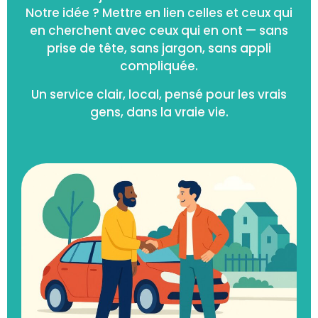
Notre idée ? Mettre en lien celles et ceux qui
en cherchent avec ceux qui en ont — sans
prise de tête, sans jargon, sans appli
compliquée.
Un service clair, local, pensé pour les vrais
gens, dans la vraie vie.