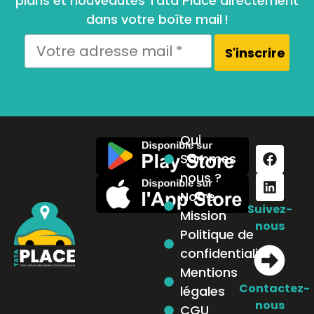
plans et nouveautés Tata Place directement
dans votre boîte mail !
Qui
Sommes
nous ?
Notre
Suivez-
Mission
nous
Politique de
confidentialité
Mentions
Contactez-
légales
nous
CGU