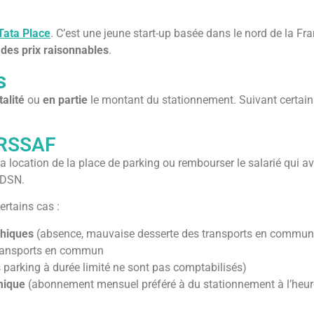
Tata Place
. C’est une jeune start-up basée dans le nord de la F
 des prix raisonnables
.
s
talité
ou
en partie
le montant du stationnement.
Suivant certain
'URSSAF
 la location de la place de parking ou rembourser le salarié qui a
n DSN.
rtains cas :
phiques
(absence, mauvaise desserte des transports en commun
transports en commun
s parking à durée limité ne sont pas comptabilisés)
mique
(abonnement mensuel préféré à du stationnement à l’heur