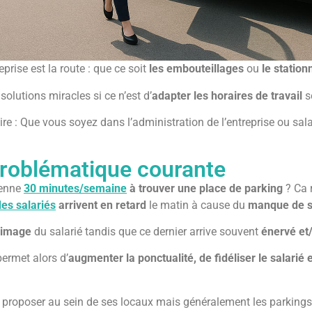
eprise est la route : que ce soit
les embouteillages
ou
le statio
e solutions miracles si ce n’est d’
adapter les horaires de travail
se
toire : Que vous soyez dans l’administration de l’entreprise ou sa
.
problématique courante
yenne
30 minutes/semaine
à trouver une place de parking
? Ca 
es salariés
arrivent en retard
le matin à cause du
manque de s
 image
du salarié tandis que ce dernier arrive souvent
énervé et
ermet alors d’
augmenter la ponctualité, de fidéliser le salarié
 proposer au sein de ses locaux mais généralement les parkings