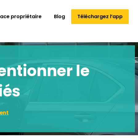
ace propriétaire
Blog
Téléchargez l’app
entionner le
iés
ent