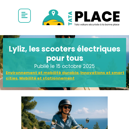
Lyliz, les scooters électriques
pour tous
Publié le
15 octobre 2025
Environnement et mobilité durable
,
Innovations et smart
cities
,
Mobilité et stationnement