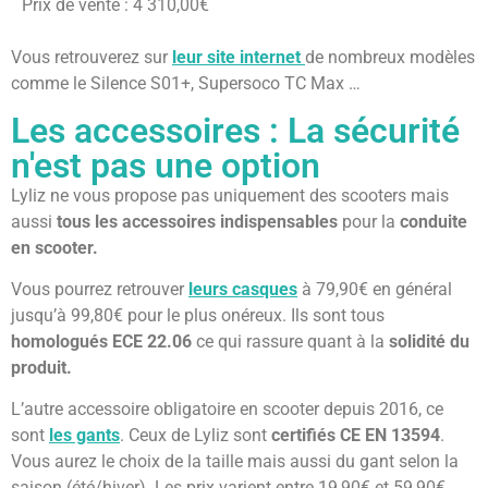
Prix de vente : 4 310,00€
Vous retrouverez sur
leur site internet
de nombreux modèles
comme le Silence S01+, Supersoco TC Max …
Les accessoires : La sécurité
n'est pas une option
Lyliz ne vous propose pas uniquement des scooters mais
aussi
tous les accessoires indispensables
pour la
conduite
en scooter.
Vous pourrez retrouver
leurs casques
à 79,90€ en général
jusqu’à 99,80€ pour le plus onéreux. Ils sont tous
homologués ECE 22.06
ce qui rassure quant à la
solidité du
produit.
L’autre accessoire obligatoire en scooter depuis 2016, ce
sont
les gants
. Ceux de Lyliz sont
certifiés CE EN 13594
.
Vous aurez le choix de la taille mais aussi du gant selon la
saison (été/hiver). Les prix varient entre 19,90€ et 59,90€.